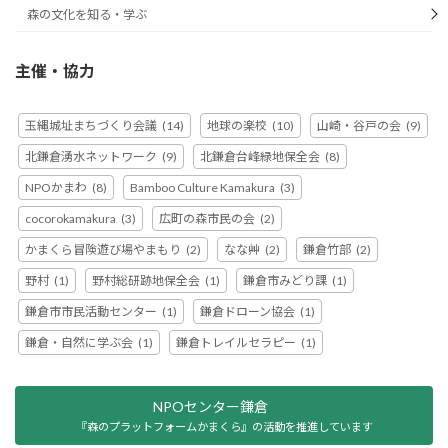
森の文化を知る・学ぶ
主催・協力
玉縄城址まちづくり会議
(14)
地球の楽校
(10)
山崎・谷戸の会
(9)
北鎌倉湧水ネットワーク
(9)
北鎌倉台峰緑地保全会
(8)
NPOかまわ
(8)
Bamboo Culture Kamakura
(3)
cocorokamakura
(3)
広町の森市民の会
(2)
かまくら冒険遊び場やまもり
(2)
なな艸
(2)
鎌倉竹部
(2)
野村
(1)
野村総研跡地保全会
(1)
鎌倉市みどり課
(1)
鎌倉市市民活動センター
(1)
鎌倉ドローン協会
(1)
鎌倉・自然に学ぶ会
(1)
鎌倉トレイルセラピー
(1)
NPOセンター鎌倉
『森のプラットフォームかまくら』の活動を推進しています