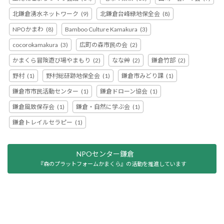
北鎌倉湧水ネットワーク
(9)
北鎌倉台峰緑地保全会
(8)
NPOかまわ
(8)
Bamboo Culture Kamakura
(3)
cocorokamakura
(3)
広町の森市民の会
(2)
かまくら冒険遊び場やまもり
(2)
なな艸
(2)
鎌倉竹部
(2)
野村
(1)
野村総研跡地保全会
(1)
鎌倉市みどり課
(1)
鎌倉市市民活動センター
(1)
鎌倉ドローン協会
(1)
鎌倉風致保存会
(1)
鎌倉・自然に学ぶ会
(1)
鎌倉トレイルセラピー
(1)
NPOセンター鎌倉
『森のプラットフォームかまくら』の活動を推進しています