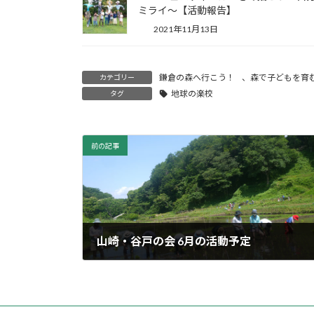
ミライ〜【活動報告】
2021年11月13日
鎌倉の森へ行こう！
、
森で子どもを育
カテゴリー
地球の楽校
タグ
前の記事
山崎・谷戸の会 6月の活動予定
2022年6月1日