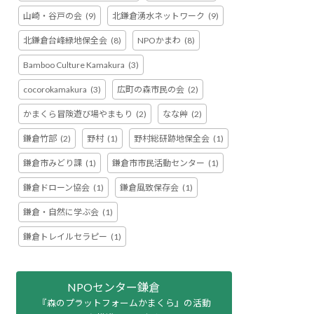
山崎・谷戸の会
(9)
北鎌倉湧水ネットワーク
(9)
北鎌倉台峰緑地保全会
(8)
NPOかまわ
(8)
Bamboo Culture Kamakura
(3)
cocorokamakura
(3)
広町の森市民の会
(2)
かまくら冒険遊び場やまもり
(2)
なな艸
(2)
鎌倉竹部
(2)
野村
(1)
野村総研跡地保全会
(1)
鎌倉市みどり課
(1)
鎌倉市市民活動センター
(1)
鎌倉ドローン協会
(1)
鎌倉風致保存会
(1)
鎌倉・自然に学ぶ会
(1)
鎌倉トレイルセラピー
(1)
NPOセンター鎌倉
『森のプラットフォームかまくら』の活動