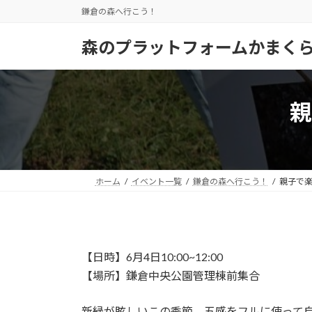
コ
ナ
鎌倉の森へ行こう！
ン
ビ
テ
ゲ
森のプラットフォームかまく
ン
ー
ツ
シ
へ
ョ
親
ス
ン
キ
に
ッ
移
プ
動
ホーム
イベント一覧
鎌倉の森へ行こう！
親子で
【日時】6月4日10:00~12:00
【場所】鎌倉中央公園管理棟前集合
新緑が眩しいこの季節、五感をフルに使って