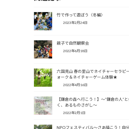
竹で作って遊ぼう〈冬編〉
2023年2月24日
親子で自然観察会
2022年6月18日
六国見山 春の里山でネイチャーセラピ
ォーク＆ネイチャーゲーム体験★
2022年4月16日
【鎌倉の森へ行こう！】〜”鎌倉の人”と
く、あるものさがし〜
2022年2月1日
NPOフェスティバル〜さあ描こう！自