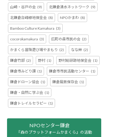
山崎・谷戸の会
(9)
北鎌倉湧水ネットワーク
(9)
北鎌倉台峰緑地保全会
(8)
NPOかまわ
(8)
Bamboo Culture Kamakura
(3)
cocorokamakura
(3)
広町の森市民の会
(2)
かまくら冒険遊び場やまもり
(2)
なな艸
(2)
鎌倉竹部
(2)
野村
(1)
野村総研跡地保全会
(1)
鎌倉市みどり課
(1)
鎌倉市市民活動センター
(1)
鎌倉ドローン協会
(1)
鎌倉風致保存会
(1)
鎌倉・自然に学ぶ会
(1)
鎌倉トレイルセラピー
(1)
NPOセンター鎌倉
『森のプラットフォームかまくら』の活動