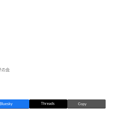
戸の会
Threads
Bluesky
Copy