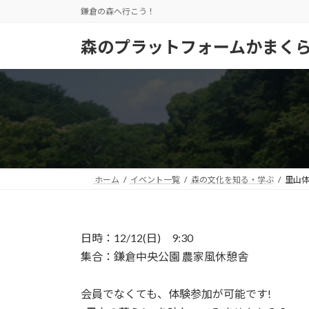
コ
ナ
鎌倉の森へ行こう！
ン
ビ
テ
ゲ
森のプラットフォームかまく
ン
ー
ツ
シ
へ
ョ
ス
ン
キ
に
ッ
移
プ
動
ホーム
イベント一覧
森の文化を知る・学ぶ
里山
日時：12/12(日) 9:30
集合：鎌倉中央公園 農家風休憩舎
会員でなくても、体験参加が可能です!