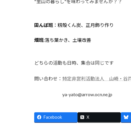
"里山の暮らし"を味わってみませんか？？
田んぼ班
：籾殻くん炭、正月飾り作り
畑班
:落ち葉かき、土壌改善
どちらの活動も日時、集合は同じです
問い合わせ：
特定非営利活動法人 山崎・谷
ya-yato@arrow.ocn.ne.jp
Facebook
X