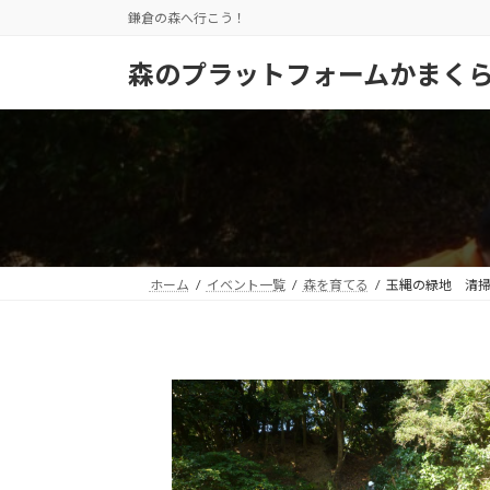
コ
ナ
鎌倉の森へ行こう！
ン
ビ
テ
ゲ
森のプラットフォームかまく
ン
ー
ツ
シ
へ
ョ
ス
ン
キ
に
ッ
移
プ
動
ホーム
イベント一覧
森を育てる
玉縄の緑地 清