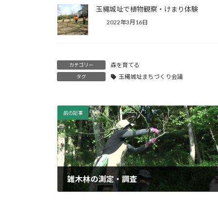
玉縄城址で植物観察・けまり体験
2022年3月16日
森を育てる
カテゴリー
玉縄城址まちづくり会議
タグ
前の記事
雑木林の測定・調査
2022年1月9日