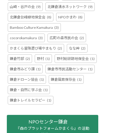
山崎・谷戸の会
(9)
北鎌倉湧水ネットワーク
(9)
北鎌倉台峰緑地保全会
(8)
NPOかまわ
(8)
Bamboo Culture Kamakura
(3)
cocorokamakura
(3)
広町の森市民の会
(2)
かまくら冒険遊び場やまもり
(2)
なな艸
(2)
鎌倉竹部
(2)
野村
(1)
野村総研跡地保全会
(1)
鎌倉市みどり課
(1)
鎌倉市市民活動センター
(1)
鎌倉ドローン協会
(1)
鎌倉風致保存会
(1)
鎌倉・自然に学ぶ会
(1)
鎌倉トレイルセラピー
(1)
NPOセンター鎌倉
『森のプラットフォームかまくら』の活動